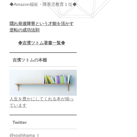
◆Amazon福祉・障害児教育１位◆
隠れ発達障害という才能を活かす
逆転の成功法則
◆吉濱ツトム著書一覧◆
吉濱ツトムの本棚
人生を豊かにしてくれる本が揃っ
ています
Twitter
@yoshihama_t