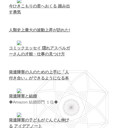
今ひきこもりの君へおくる 踏み出
す勇気
人類史上最大の波動上昇が訪れた!
コミックエッセイ 隠れアスペルガ
ーさんの才能・仕事の見つけ方
発達障害の人のための上手に「人
付き合い」ができるようになる本
発達障害と結婚
◆Amazon 結婚部門 １位◆
発達障害の子どもがぐんぐん伸び
る
アイデアノート