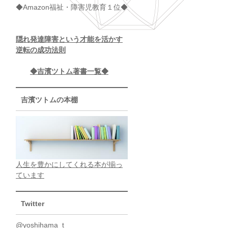
◆Amazon福祉・障害児教育１位◆
隠れ発達障害という才能を活かす
逆転の成功法則
◆吉濱ツトム著書一覧◆
吉濱ツトムの本棚
人生を豊かにしてくれる本が揃っ
ています
Twitter
@yoshihama_t