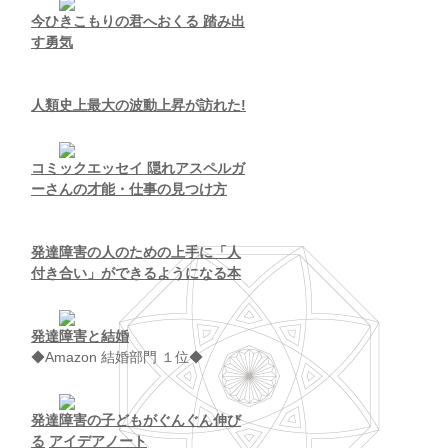
今ひきこもりの君へおくる 踏み出
す勇気
人類史上最大の波動上昇が訪れた!
コミックエッセイ 隠れアスペルガ
ーさんの才能・仕事の見つけ方
発達障害の人のための上手に「人
付き合い」ができるようになる本
発達障害と結婚
◆Amazon 結婚部門 １位◆
発達障害の子どもがぐんぐん伸び
る
アイデアノート