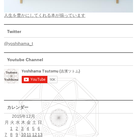
人生を豊かにしてくれる本が揃っています
Twitter
@yoshihama_t
Youtube Channel
カレンダー
2015年12月
月
火
水
木
金
土
日
1
2
3
4
5
6
7
8
9
10
11
12
13