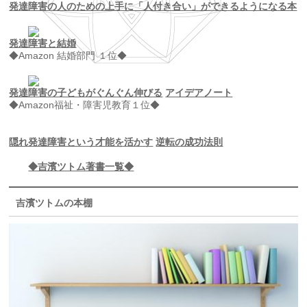
発達障害の人のための上手に「人付き合い」ができるようになる本
発達障害と結婚
◆Amazon 結婚部門 １位◆
発達障害の子どもがぐんぐん伸びる
アイデアノート
◆Amazon福祉・障害児教育１位◆
隠れ発達障害という才能を活かす
逆転の成功法則
◆吉濱ツトム著書一覧◆
吉濱ツトムの本棚