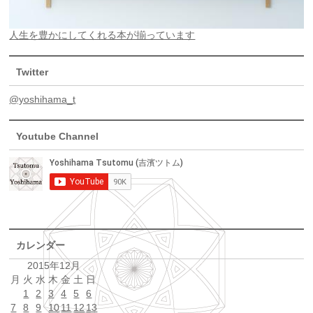
人生を豊かにしてくれる本が揃っています
Twitter
@yoshihama_t
Youtube Channel
カレンダー
2015年12月
月
火
水
木
金
土
日
1
2
3
4
5
6
7
8
9
10
11
12
13