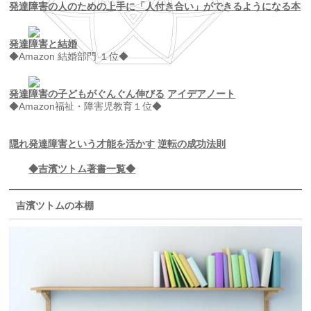
発達障害の人のための上手に「人付き合い」ができるようになる本
発達障害と結婚
◆Amazon 結婚部門 １位◆
発達障害の子どもがぐんぐん伸びる
アイデアノート
◆Amazon福祉・障害児教育１位◆
隠れ発達障害という才能を活かす
逆転の成功法則
◆吉濱ツトム著書一覧◆
吉濱ツトムの本棚