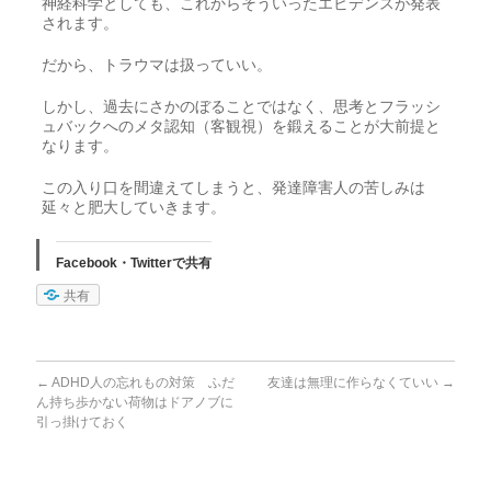
神経科学としても、これからそういったエビデンスが発表
されます。
だから、トラウマは扱っていい。
しかし、過去にさかのぼることではなく、思考とフラッシ
ュバックへのメタ認知（客観視）を鍛えることが大前提と
なります。
この入り口を間違えてしまうと、発達障害人の苦しみは
延々と肥大していきます。
Facebook・Twitterで共有
共有
←
ADHD人の忘れもの対策 ふだ
友達は無理に作らなくていい
→
ん持ち歩かない荷物はドアノブに
引っ掛けておく