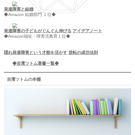
発達障害と結婚
◆Amazon 結婚部門 １位◆
発達障害の子どもがぐんぐん伸びる
アイデアノート
◆Amazon福祉・障害児教育１位◆
隠れ発達障害という才能を活かす
逆転の成功法則
◆吉濱ツトム著書一覧◆
吉濱ツトムの本棚