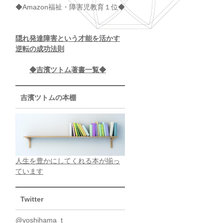
◆Amazon福祉・障害児教育１位◆
隠れ発達障害という才能を活かす
逆転の成功法則
◆吉濱ツトム著書一覧◆
吉濱ツトムの本棚
人生を豊かにしてくれる本が揃っ
ています
Twitter
@yoshihama_t