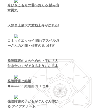
今ひきこもりの君へおくる 踏み出
す勇気
人類史上最大の波動上昇が訪れた!
コミックエッセイ 隠れアスペルガ
ーさんの才能・仕事の見つけ方
発達障害の人のための上手に「人
付き合い」ができるようになる本
発達障害と結婚
◆Amazon 結婚部門 １位◆
発達障害の子どもがぐんぐん伸び
る
アイデアノート