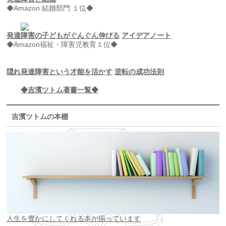
◆Amazon 結婚部門 １位◆
発達障害の子どもがぐんぐん伸びる
アイデアノート
◆Amazon福祉・障害児教育１位◆
隠れ発達障害という才能を活かす
逆転の成功法則
◆吉濱ツトム著書一覧◆
吉濱ツトムの本棚
人生を豊かにしてくれる本が揃っています