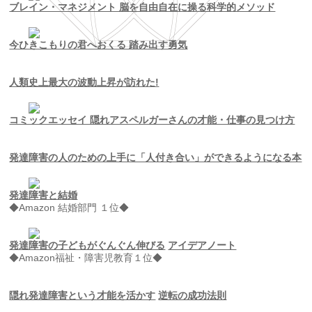
ブレイン・マネジメント 脳を自由自在に操る科学的メソッド
今ひきこもりの君へおくる 踏み出す勇気
人類史上最大の波動上昇が訪れた!
コミックエッセイ 隠れアスペルガーさんの才能・仕事の見つけ方
発達障害の人のための上手に「人付き合い」ができるようになる本
発達障害と結婚
◆Amazon 結婚部門 １位◆
発達障害の子どもがぐんぐん伸びる
アイデアノート
◆Amazon福祉・障害児教育１位◆
隠れ発達障害という才能を活かす
逆転の成功法則