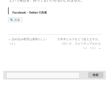
という視点を、持ってもいいかものしれません。
Facebook・Twitterで共有
共有
←
詰め込み教育は素晴らしい
六本木ヒルズをどう捉えますか。
（１）
（ロハス、スピリチュアルたち
へ）（１）
→