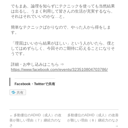
でもまあ、論理を知らずにテクニックを使っても当然結果
は出るし、うまく利用して皆さんの生活が充実するなら、
それはそれでいいのかな…と。
簡単なテクニックばかりなので、やった人から得をしま
す。
「理屈はいいから結果がほしい」という人がいたら、僕と
してはめずらしく、今回そのご期待に応えることになりそ
うです。
詳細・お申し込みはこちら ⇒
https://www.facebook.com/events/323510804703786/
Facebook・Twitterで共有
共有
←
多動優位のADHD（成人）の改
多動優位のADHD（成人）の改善
善が難しい理由（７）継続力のな
が難しい理由（８）継続力のなさ
さ
→