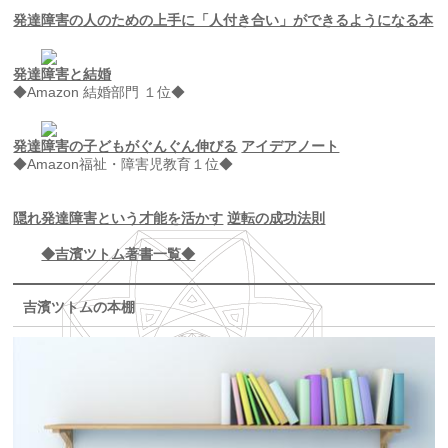
発達障害の人のための上手に「人付き合い」ができるようになる本
発達障害と結婚
◆Amazon 結婚部門 １位◆
発達障害の子どもがぐんぐん伸びる
アイデアノート
◆Amazon福祉・障害児教育１位◆
隠れ発達障害という才能を活かす
逆転の成功法則
◆吉濱ツトム著書一覧◆
吉濱ツトムの本棚