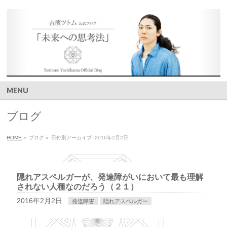
MENU
ブログ
HOME
»
ブログ
»
日付別アーカイブ: 2016年2月2日
隠れアスペルガーが、発達障がいにおいて最も理解
されない人種なのだろう（２１）
2016年2月2日
発達障害
隠れアスペルガー