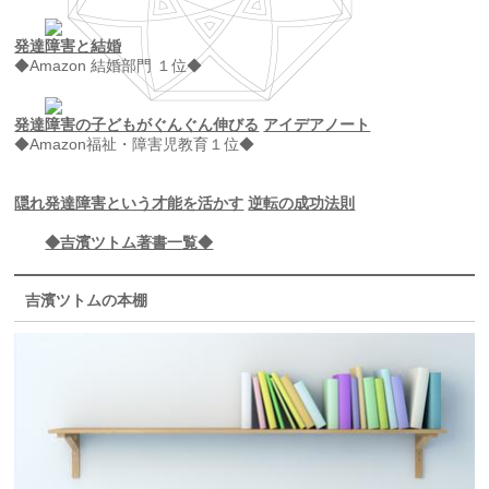
発達障害と結婚
◆Amazon 結婚部門 １位◆
発達障害の子どもがぐんぐん伸びる
アイデアノート
◆Amazon福祉・障害児教育１位◆
隠れ発達障害という才能を活かす
逆転の成功法則
◆吉濱ツトム著書一覧◆
吉濱ツトムの本棚