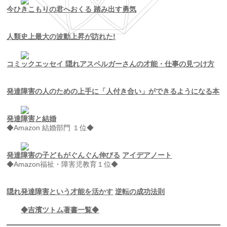
今ひきこもりの君へおくる 踏み出す勇気
人類史上最大の波動上昇が訪れた!
コミックエッセイ 隠れアスペルガーさんの才能・仕事の見つけ方
発達障害の人のための上手に「人付き合い」ができるようになる本
発達障害と結婚
◆Amazon 結婚部門 １位◆
発達障害の子どもがぐんぐん伸びる
アイデアノート
◆Amazon福祉・障害児教育１位◆
隠れ発達障害という才能を活かす
逆転の成功法則
◆吉濱ツトム著書一覧◆