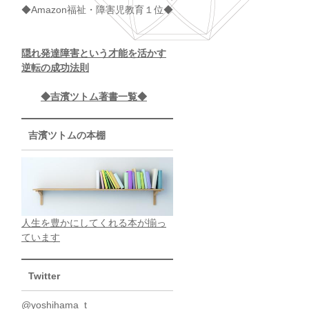
◆Amazon福祉・障害児教育１位◆
隠れ発達障害という才能を活かす
逆転の成功法則
◆吉濱ツトム著書一覧◆
吉濱ツトムの本棚
人生を豊かにしてくれる本が揃っ
ています
Twitter
@yoshihama_t