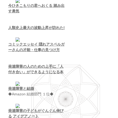
今ひきこもりの君へおくる 踏み出
す勇気
人類史上最大の波動上昇が訪れた!
コミックエッセイ 隠れアスペルガ
ーさんの才能・仕事の見つけ方
発達障害の人のための上手に「人
付き合い」ができるようになる本
発達障害と結婚
◆Amazon 結婚部門 １位◆
発達障害の子どもがぐんぐん伸び
る
アイデアノート