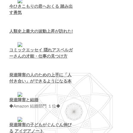
今ひきこもりの君へおくる 踏み出
す勇気
人類史上最大の波動上昇が訪れた!
コミックエッセイ 隠れアスペルガ
ーさんの才能・仕事の見つけ方
発達障害の人のための上手に「人
付き合い」ができるようになる本
発達障害と結婚
◆Amazon 結婚部門 １位◆
発達障害の子どもがぐんぐん伸び
る
アイデアノート