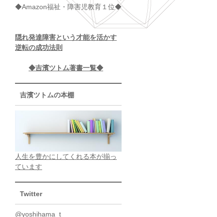
◆Amazon福祉・障害児教育１位◆
隠れ発達障害という才能を活かす
逆転の成功法則
◆吉濱ツトム著書一覧◆
吉濱ツトムの本棚
人生を豊かにしてくれる本が揃っ
ています
Twitter
@yoshihama_t