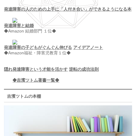
発達障害の人のための上手に「人付き合い」ができるようになる本
発達障害と結婚
◆Amazon 結婚部門 １位◆
発達障害の子どもがぐんぐん伸びる
アイデアノート
◆Amazon福祉・障害児教育１位◆
隠れ発達障害という才能を活かす
逆転の成功法則
◆吉濱ツトム著書一覧◆
吉濱ツトムの本棚